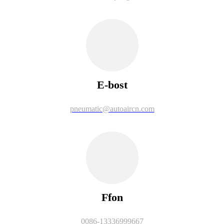
E-bost
pneumatic@autoaircn.com
Ffon
0086-13336999667