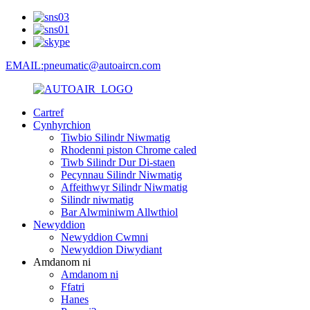
EMAIL:pneumatic@autoaircn.com
Cartref
Cynhyrchion
Tiwbio Silindr Niwmatig
Rhodenni piston Chrome caled
Tiwb Silindr Dur Di-staen
Pecynnau Silindr Niwmatig
Affeithwyr Silindr Niwmatig
Silindr niwmatig
Bar Alwminiwm Allwthiol
Newyddion
Newyddion Cwmni
Newyddion Diwydiant
Amdanom ni
Amdanom ni
Ffatri
Hanes