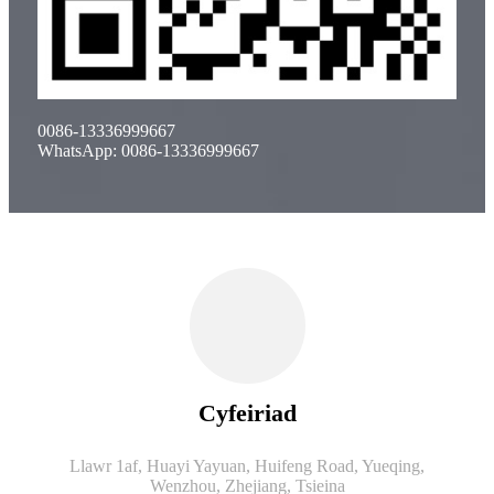
0086-13336999667
WhatsApp: 0086-13336999667
Cyfeiriad
Llawr 1af, Huayi Yayuan, Huifeng Road, Yueqing,
Wenzhou, Zhejiang, Tsieina