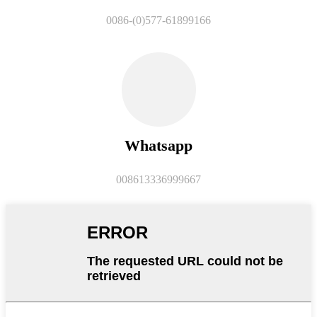
0086-(0)577-61899166
Whatsapp
008613336999667