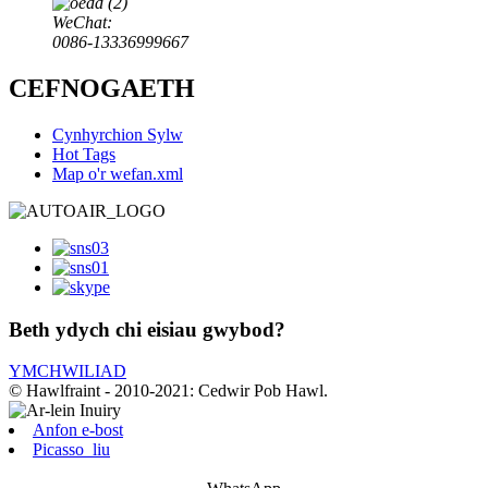
WeChat:
0086-13336999667
CEFNOGAETH
Cynhyrchion Sylw
Hot Tags
Map o'r wefan.xml
Beth ydych chi eisiau gwybod?
YMCHWILIAD
© Hawlfraint - 2010-2021: Cedwir Pob Hawl.
Anfon e-bost
Picasso_liu