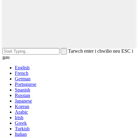
Tarwch enter i chwilio neu ESC i
gau
English
French
German
Portuguese
Spanish
Russian
Japanese
Korean
Arabic
Irish
Greek
Turkish
Italian