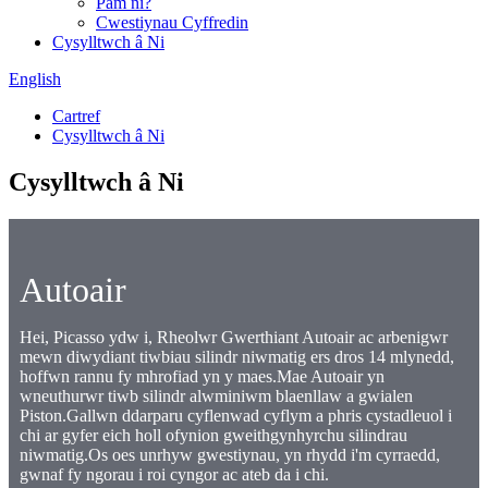
Pam ni?
Cwestiynau Cyffredin
Cysylltwch â Ni
English
Cartref
Cysylltwch â Ni
Cysylltwch â Ni
Autoair
Hei, Picasso ydw i, Rheolwr Gwerthiant Autoair ac arbenigwr
mewn diwydiant tiwbiau silindr niwmatig ers dros 14 mlynedd,
hoffwn rannu fy mhrofiad yn y maes.Mae Autoair yn
wneuthurwr tiwb silindr alwminiwm blaenllaw a gwialen
Piston.Gallwn ddarparu cyflenwad cyflym a phris cystadleuol i
chi ar gyfer eich holl ofynion gweithgynhyrchu silindrau
niwmatig.Os oes unrhyw gwestiynau, yn rhydd i'm cyrraedd,
gwnaf fy ngorau i roi cyngor ac ateb da i chi.