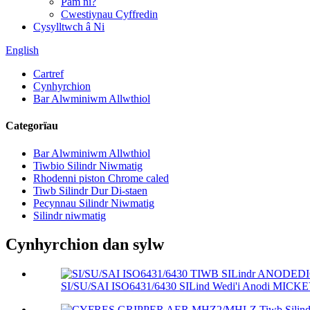
Pam ni?
Cwestiynau Cyffredin
Cysylltwch â Ni
English
Cartref
Cynhyrchion
Bar Alwminiwm Allwthiol
Categorïau
Bar Alwminiwm Allwthiol
Tiwbio Silindr Niwmatig
Rhodenni piston Chrome caled
Tiwb Silindr Dur Di-staen
Pecynnau Silindr Niwmatig
Silindr niwmatig
Cynhyrchion dan sylw
SI/SU/SAI ISO6431/6430 SILind Wedi'i Anodi MICK