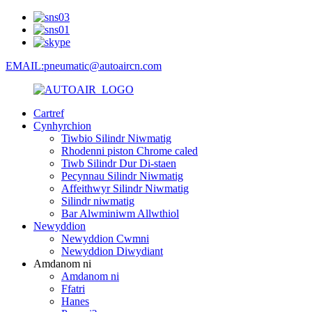
EMAIL:pneumatic@autoaircn.com
Cartref
Cynhyrchion
Tiwbio Silindr Niwmatig
Rhodenni piston Chrome caled
Tiwb Silindr Dur Di-staen
Pecynnau Silindr Niwmatig
Affeithwyr Silindr Niwmatig
Silindr niwmatig
Bar Alwminiwm Allwthiol
Newyddion
Newyddion Cwmni
Newyddion Diwydiant
Amdanom ni
Amdanom ni
Ffatri
Hanes