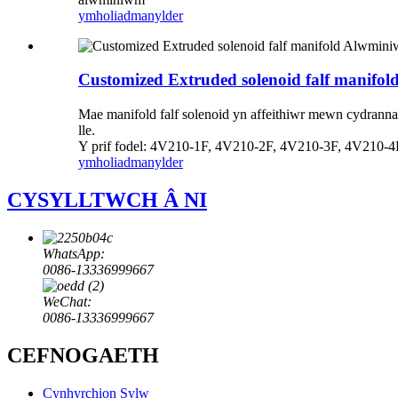
ymholiad
manylder
Customized Extruded solenoid falf manifo
Mae manifold falf solenoid yn affeithiwr mewn cydranna
lle.
Y prif fodel: 4V210-1F, 4V210-2F, 4V210-3F, 4V210-
ymholiad
manylder
CYSYLLTWCH Â NI
WhatsApp:
0086-13336999667
WeChat:
0086-13336999667
CEFNOGAETH
Cynhyrchion Sylw