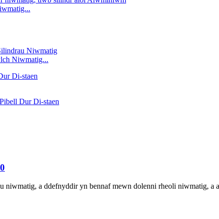
matig...
lch Niwmatig...
0
u niwmatig, a ddefnyddir yn bennaf mewn dolenni rheoli niwmatig, a 