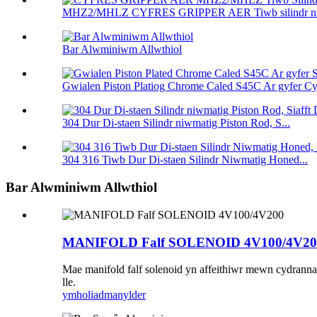
MHZ2/MHLZ CYFRES GRIPPER AER Tiwb silindr niw
Bar Alwminiwm Allwthiol
Gwialen Piston Platiog Chrome Caled S45C Ar gyfer Cy
304 Dur Di-staen Silindr niwmatig Piston Rod, S...
304 316 Tiwb Dur Di-staen Silindr Niwmatig Honed...
Bar Alwminiwm Allwthiol
MANIFOLD Falf SOLENOID 4V100/4V20
Mae manifold falf solenoid yn affeithiwr mewn cydranna
lle.
ymholiad
manylder