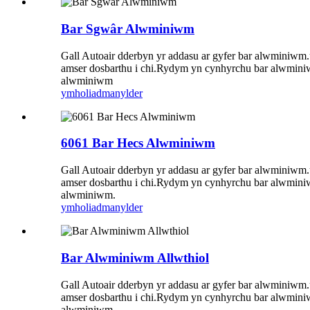
Bar Sgwâr Alwminiwm
Gall Autoair dderbyn yr addasu ar gyfer bar alwminiwm.u
amser dosbarthu i chi.Rydym yn cynhyrchu bar alwminiw
alwminiwm
ymholiad
manylder
6061 Bar Hecs Alwminiwm
Gall Autoair dderbyn yr addasu ar gyfer bar alwminiwm.u
amser dosbarthu i chi.Rydym yn cynhyrchu bar alwminiw
alwminiwm.
ymholiad
manylder
Bar Alwminiwm Allwthiol
Gall Autoair dderbyn yr addasu ar gyfer bar alwminiwm.u
amser dosbarthu i chi.Rydym yn cynhyrchu bar alwminiw
alwminiwm