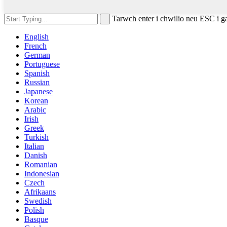
Tarwch enter i chwilio neu ESC i g
English
French
German
Portuguese
Spanish
Russian
Japanese
Korean
Arabic
Irish
Greek
Turkish
Italian
Danish
Romanian
Indonesian
Czech
Afrikaans
Swedish
Polish
Basque