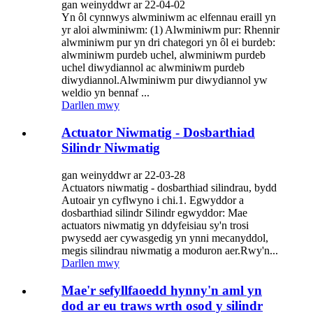
gan weinyddwr ar 22-04-02
Yn ôl cynnwys alwminiwm ac elfennau eraill yn
yr aloi alwminiwm: (1) Alwminiwm pur: Rhennir
alwminiwm pur yn dri chategori yn ôl ei burdeb:
alwminiwm purdeb uchel, alwminiwm purdeb
uchel diwydiannol ac alwminiwm purdeb
diwydiannol.Alwminiwm pur diwydiannol yw
weldio yn bennaf ...
Darllen mwy
Actuator Niwmatig - Dosbarthiad
Silindr Niwmatig
gan weinyddwr ar 22-03-28
Actuators niwmatig - dosbarthiad silindrau, bydd
Autoair yn cyflwyno i chi.1. Egwyddor a
dosbarthiad silindr Silindr egwyddor: Mae
actuators niwmatig yn ddyfeisiau sy'n trosi
pwysedd aer cywasgedig yn ynni mecanyddol,
megis silindrau niwmatig a moduron aer.Rwy'n...
Darllen mwy
Mae'r sefyllfaoedd hynny'n aml yn
dod ar eu traws wrth osod y silindr