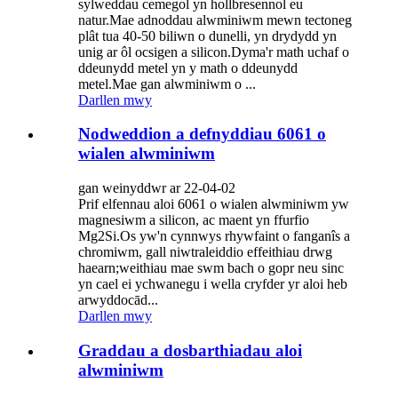
sylweddau cemegol yn hollbresennol eu
natur.Mae adnoddau alwminiwm mewn tectoneg
plât tua 40-50 biliwn o dunelli, yn drydydd yn
unig ar ôl ocsigen a silicon.Dyma'r math uchaf o
ddeunydd metel yn y math o ddeunydd
metel.Mae gan alwminiwm o ...
Darllen mwy
Nodweddion a defnyddiau 6061 o
wialen alwminiwm
gan weinyddwr ar 22-04-02
Prif elfennau aloi 6061 o wialen alwminiwm yw
magnesiwm a silicon, ac maent yn ffurfio
Mg2Si.Os yw'n cynnwys rhywfaint o fanganîs a
chromiwm, gall niwtraleiddio effeithiau drwg
haearn;weithiau mae swm bach o gopr neu sinc
yn cael ei ychwanegu i wella cryfder yr aloi heb
arwyddocād...
Darllen mwy
Graddau a dosbarthiadau aloi
alwminiwm