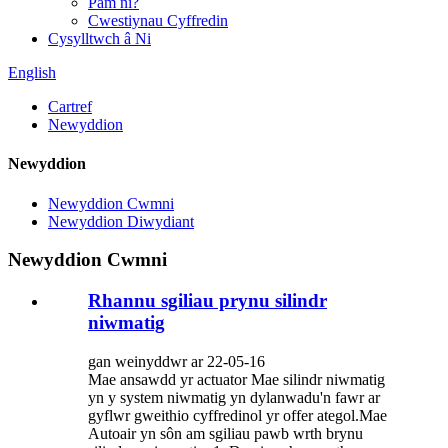
Pam ni?
Cwestiynau Cyffredin
Cysylltwch â Ni
English
Cartref
Newyddion
Newyddion
Newyddion Cwmni
Newyddion Diwydiant
Newyddion Cwmni
Rhannu sgiliau prynu silindr
niwmatig
gan weinyddwr ar 22-05-16
Mae ansawdd yr actuator Mae silindr niwmatig
yn y system niwmatig yn dylanwadu'n fawr ar
gyflwr gweithio cyffredinol yr offer ategol.Mae
Autoair yn sôn am sgiliau pawb wrth brynu