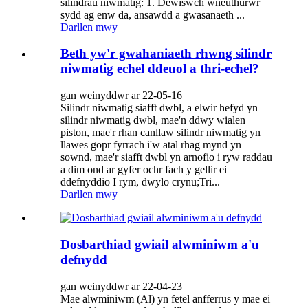
silindrau niwmatig: 1. Dewiswch wneuthurwr
sydd ag enw da, ansawdd a gwasanaeth ...
Darllen mwy
Beth yw'r gwahaniaeth rhwng silindr
niwmatig echel ddeuol a thri-echel?
gan weinyddwr ar 22-05-16
Silindr niwmatig siafft dwbl, a elwir hefyd yn
silindr niwmatig dwbl, mae'n ddwy wialen
piston, mae'r rhan canllaw silindr niwmatig yn
llawes gopr fyrrach i'w atal rhag mynd yn
sownd, mae'r siafft dwbl yn arnofio i ryw raddau
a dim ond ar gyfer ochr fach y gellir ei
ddefnyddio I rym, dwylo crynu;Tri...
Darllen mwy
Dosbarthiad gwiail alwminiwm a'u
defnydd
gan weinyddwr ar 22-04-23
Mae alwminiwm (Al) yn fetel anfferrus y mae ei