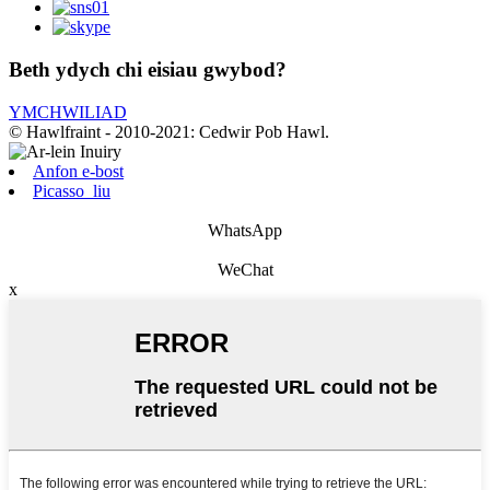
Beth ydych chi eisiau gwybod?
YMCHWILIAD
© Hawlfraint - 2010-2021: Cedwir Pob Hawl.
Anfon e-bost
Picasso_liu
WhatsApp
WeChat
x