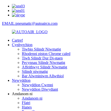
EMAIL:pneumatic@autoaircn.com
Cartref
Cynhyrchion
Tiwbio Silindr Niwmatig
Rhodenni piston Chrome caled
Tiwb Silindr Dur Di-staen
Pecynnau Silindr Niwmatig
Affeithwyr Silindr Niwmatig
Silindr niwmatig
Bar Alwminiwm Allwthiol
Newyddion
Newyddion Cwmni
Newyddion Diwydiant
Amdanom ni
Amdanom ni
Ffatri
Hanes