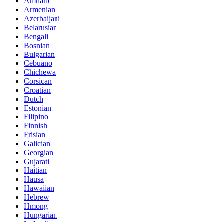
Amharic
Armenian
Azerbaijani
Belarusian
Bengali
Bosnian
Bulgarian
Cebuano
Chichewa
Corsican
Croatian
Dutch
Estonian
Filipino
Finnish
Frisian
Galician
Georgian
Gujarati
Haitian
Hausa
Hawaiian
Hebrew
Hmong
Hungarian