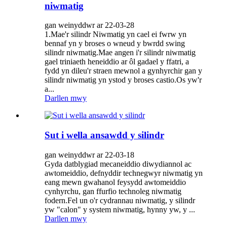
niwmatig
gan weinyddwr ar 22-03-28
1.Mae'r silindr Niwmatig yn cael ei fwrw yn
bennaf yn y broses o wneud y bwrdd swing
silindr niwmatig.Mae angen i'r silindr niwmatig
gael triniaeth heneiddio ar ôl gadael y ffatri, a
fydd yn dileu'r straen mewnol a gynhyrchir gan y
silindr niwmatig yn ystod y broses castio.Os yw'r
a...
Darllen mwy
Sut i wella ansawdd y silindr
gan weinyddwr ar 22-03-18
Gyda datblygiad mecaneiddio diwydiannol ac
awtomeiddio, defnyddir technegwyr niwmatig yn
eang mewn gwahanol feysydd awtomeiddio
cynhyrchu, gan ffurfio technoleg niwmatig
fodern.Fel un o'r cydrannau niwmatig, y silindr
yw "calon" y system niwmatig, hynny yw, y ...
Darllen mwy