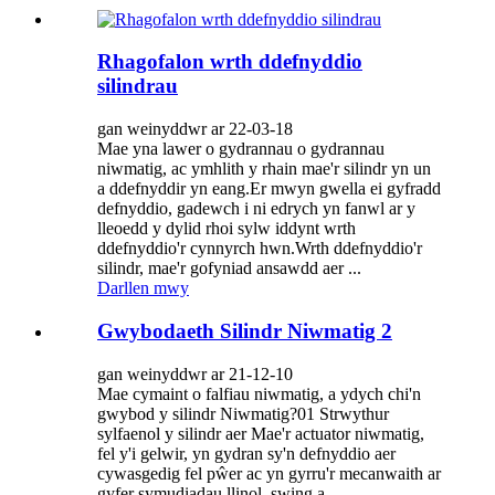
Rhagofalon wrth ddefnyddio
silindrau
gan weinyddwr ar 22-03-18
Mae yna lawer o gydrannau o gydrannau
niwmatig, ac ymhlith y rhain mae'r silindr yn un
a ddefnyddir yn eang.Er mwyn gwella ei gyfradd
defnyddio, gadewch i ni edrych yn fanwl ar y
lleoedd y dylid rhoi sylw iddynt wrth
ddefnyddio'r cynnyrch hwn.Wrth ddefnyddio'r
silindr, mae'r gofyniad ansawdd aer ...
Darllen mwy
Gwybodaeth Silindr Niwmatig 2
gan weinyddwr ar 21-12-10
Mae cymaint o falfiau niwmatig, a ydych chi'n
gwybod y silindr Niwmatig?01 Strwythur
sylfaenol y silindr aer Mae'r actuator niwmatig,
fel y'i gelwir, yn gydran sy'n defnyddio aer
cywasgedig fel pŵer ac yn gyrru'r mecanwaith ar
gyfer symudiadau llinol, swing a