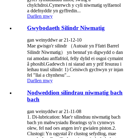
chylchdroi.Cymerwch y cyli niwmatig sylfaenol
a ddefnyddir yn gyffredin...
Darllen mwy
Gwybodaeth Silindr Niwmatig
gan weinyddwr ar 21-12-10
Mae gwisgo'r silindr （Autoair yn Ffatri Barrel
Silindr Niwmatig） yn bennaf yn digwydd o dan
rai amodau anffafriol, felly dylid ei osgoi cymaint
â phosibl.Gadewch i ni siarad am y prif fesurau i
leihau traul silindr: 1) Ceisiwch gychwyn yr injan
fel "llai a chynhesu"...
Darllen mwy
Nodweddion silindrau niwmatig bach
bach
gan weinyddwr ar 21-11-08
1. Di-lubrication: Mae'r silindrau niwmatig bach
bach yn mabwysiadu Bearings sy'n cynnwys
olew, fel nad oes angen iro'r gwialen piston.2.
Clustogi: Yn ogystal â'r clustog sefydlog, mae