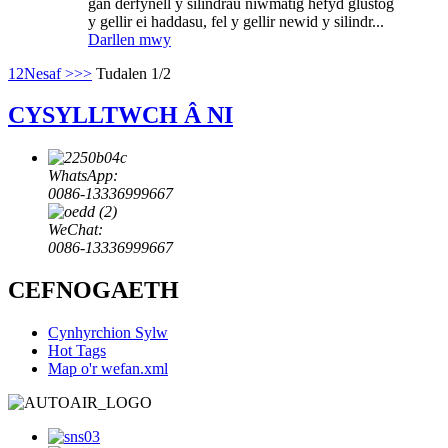
gan derfynell y silindrau niwmatig hefyd glustog
y gellir ei haddasu, fel y gellir newid y silindr...
Darllen mwy
1
2
Nesaf >
>>
Tudalen 1/2
CYSYLLTWCH Â NI
WhatsApp:
0086-13336999667
WeChat:
0086-13336999667
CEFNOGAETH
Cynhyrchion Sylw
Hot Tags
Map o'r wefan.xml