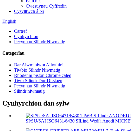
Pam ni?
Cwestiynau Cyffredin
Cysylltwch â Ni
English
Cartref
Cynhyrchion
Pecynnau Silindr Niwmatig
Categorïau
Bar Alwminiwm Allwthiol
Tiwbio Silindr Niwmatig
Rhodenni piston Chrome caled
Tiwb Silindr Dur Di-staen
Pecynnau Silindr Niwmatig
Silindr niwmatig
Cynhyrchion dan sylw
SI/SU/SAI ISO6431/6430 SILind Wedi'i Anodi MICK