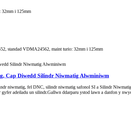
o: 32mm i 125mm
5552, standad VDMA24562, maint turio: 32mm i 125mm
ig, Cap Diwedd Silindr Niwmatig Alwminiwm
 silindr niwmatig, fel DNC, silindr niwmatig safonol SI a Silindr 
r gyfer adeiladu un silindr.Gallwn ddarparu ystod lawn a danfon y n