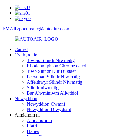
EMAIL:pneumatic@autoaircn.com
Cartref
Cynhyrchion
Tiwbio Silindr Niwmatig
Rhodenni piston Chrome caled
Tiwb Silindr Dur Di-staen
Pecynnau Silindr Niwmatig
Affeithwyr Silindr Niwmatig
Silindr niwmatig
Bar Alwminiwm Allwthiol
Newyddion
Newyddion Cwmni
Newyddion Diwydiant
Amdanom ni
Amdanom ni
Ffatri
Hanes