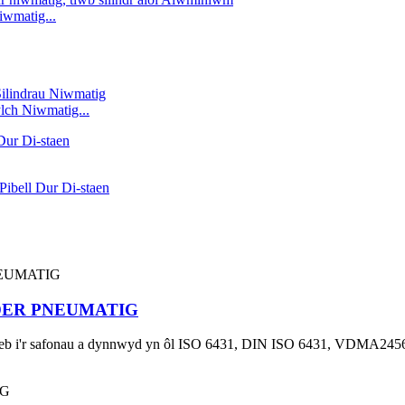
matig...
lch Niwmatig...
NDER PNEUMATIG
 cyfateb i'r safonau a dynnwyd yn ôl ISO 6431, DIN ISO 6431, VDMA2