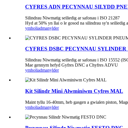
CYFRES ADN PECYNNAU SILYDD PN
Silindrau Niwmatig seiliedig ar safonau i ISO 21287
Hyd at 50% yn llai o le gosod na silindrau sy'n seiliedig
ymholiad
manylder
CYFRES DSBC PECYNNAU SYLINDER
Silindrau Niwmatig seiliedig ar safonau i ISO 15552 
Mae gennym hefyd Gyfres DNC a Chyfres ADVU
ymholiad
manylder
Kit Silindr Mini Alwminiwm Cyfres MAL
Maint tyllu 16-40mm, heb gasgen a gwialen piston, Mag
ymholiad
manylder
Pecynnau Silindr Niwmatig FESTO DNC