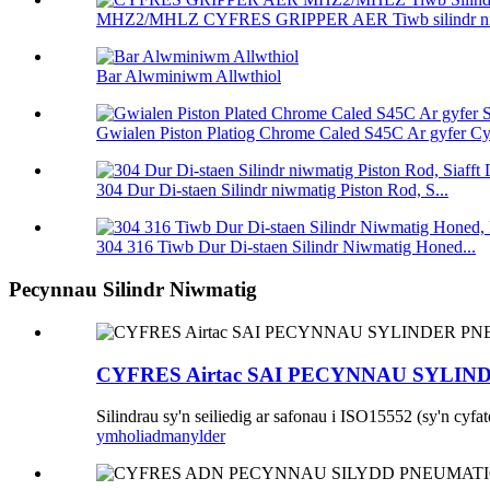
MHZ2/MHLZ CYFRES GRIPPER AER Tiwb silindr niw
Bar Alwminiwm Allwthiol
Gwialen Piston Platiog Chrome Caled S45C Ar gyfer Cy
304 Dur Di-staen Silindr niwmatig Piston Rod, S...
304 316 Tiwb Dur Di-staen Silindr Niwmatig Honed...
Pecynnau Silindr Niwmatig
CYFRES Airtac SAI PECYNNAU SYLI
Silindrau sy'n seiliedig ar safonau i ISO15552 (sy'n
ymholiad
manylder