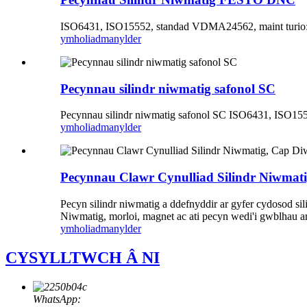
ISO6431, ISO15552, standad VDMA24562, maint turi
ymholiad
manylder
Pecynnau silindr niwmatig safonol SC
Pecynnau silindr niwmatig safonol SC ISO6431, ISO1
ymholiad
manylder
Pecynnau Clawr Cynulliad Silindr Niwmat
Pecyn silindr niwmatig a ddefnyddir ar gyfer cydosod
Niwmatig, morloi, magnet ac ati pecyn wedi'i gwblhau a
ymholiad
manylder
CYSYLLTWCH Â NI
WhatsApp: