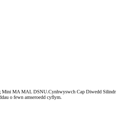
Niwmatig Mini MA MAL DSNU.Cynhwyswch Cap Diwedd Silindr
wyddau o fewn amseroedd cyflym.