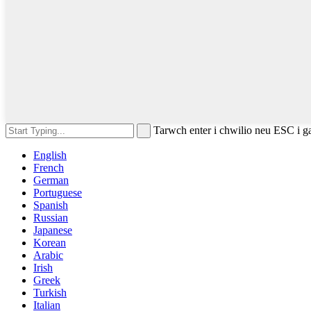
Tarwch enter i chwilio neu ESC i g
English
French
German
Portuguese
Spanish
Russian
Japanese
Korean
Arabic
Irish
Greek
Turkish
Italian