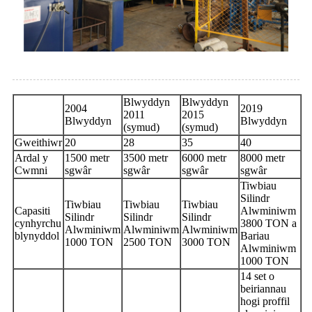
Blwyddyn
Blwyddyn
2004
2019
2011
2015
Blwyddyn
Blwyddyn
(symud)
(symud)
Gweithiwr
20
28
35
40
Ardal y
1500 metr
3500 metr
6000 metr
8000 metr
Cwmni
sgwâr
sgwâr
sgwâr
sgwâr
Tiwbiau
Silindr
Tiwbiau
Tiwbiau
Tiwbiau
Capasiti
Alwminiwm
Silindr
Silindr
Silindr
cynhyrchu
3800 TON a
Alwminiwm
Alwminiwm
Alwminiwm
blynyddol
Bariau
1000 TON
2500 TON
3000 TON
Alwminiwm
1000 TON
14 set o
beiriannau
hogi proffil