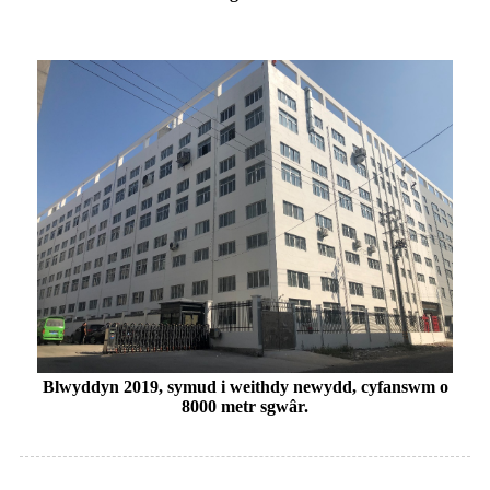
Blwyddyn 2019, symud i weithdy newydd, cyfanswm o
8000 metr sgwâr.