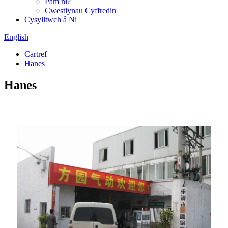
Pam ni?
Cwestiynau Cyffredin
Cysylltwch â Ni
English
Cartref
Hanes
Hanes