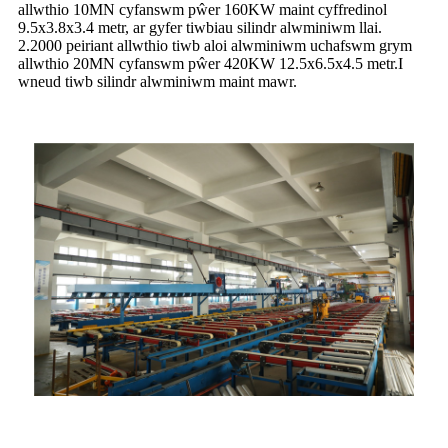
allwthio 10MN cyfanswm pŵer 160KW maint cyffredinol
9.5x3.8x3.4 metr, ar gyfer tiwbiau silindr alwminiwm llai.
2.2000 peiriant allwthio tiwb aloi alwminiwm uchafswm grym
allwthio 20MN cyfanswm pŵer 420KW 12.5x6.5x4.5 metr.I
wneud tiwb silindr alwminiwm maint mawr.