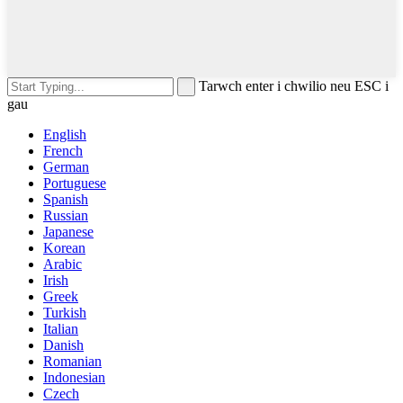
Tarwch enter i chwilio neu ESC i
gau
English
French
German
Portuguese
Spanish
Russian
Japanese
Korean
Arabic
Irish
Greek
Turkish
Italian
Danish
Romanian
Indonesian
Czech