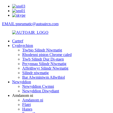
EMAIL:pneumatic@autoaircn.com
Cartref
Cynhyrchion
Tiwbio Silindr Niwmatig
Rhodenni piston Chrome caled
Tiwb Silindr Dur Di-staen
Pecynnau Silindr Niwmatig
Affeithwyr Silindr Niwmatig
Silindr niwmatig
Bar Alwminiwm Allwthiol
Newyddion
Newyddion Cwmni
Newyddion Diwydiant
Amdanom ni
Amdanom ni
Ffatri
Hanes