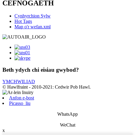
CEFNOGAETH
Cynhyrchion Sylw
Hot Tags
Map o'r wefan.xml
Beth ydych chi eisiau gwybod?
YMCHWILIAD
© Hawlfraint - 2010-2021: Cedwir Pob Hawl.
Anfon e-bost
Picasso_liu
WhatsApp
WeChat
x