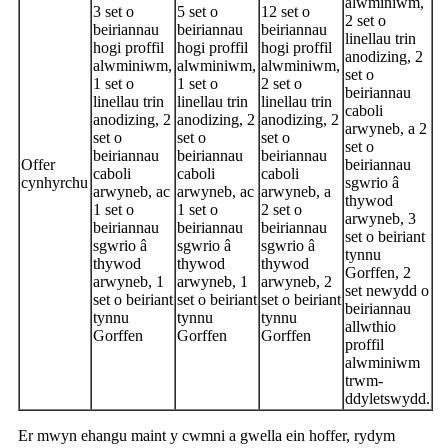
alwminiwm,
3 set o
5 set o
12 set o
2 set o
beiriannau
beiriannau
beiriannau
linellau trin
hogi proffil
hogi proffil
hogi proffil
anodizing, 2
alwminiwm,
alwminiwm,
alwminiwm,
set o
1 set o
1 set o
2 set o
beiriannau
linellau trin
linellau trin
linellau trin
caboli
anodizing, 2
anodizing, 2
anodizing, 2
arwyneb, a 2
set o
set o
set o
set o
beiriannau
beiriannau
beiriannau
Offer
beiriannau
caboli
caboli
caboli
cynhyrchu
sgwrio â
arwyneb, ac
arwyneb, ac
arwyneb, a
thywod
1 set o
1 set o
2 set o
arwyneb, 3
beiriannau
beiriannau
beiriannau
set o beiriant
sgwrio â
sgwrio â
sgwrio â
tynnu
thywod
thywod
thywod
Gorffen, 2
arwyneb, 1
arwyneb, 1
arwyneb, 2
set newydd o
set o beiriant
set o beiriant
set o beiriant
beiriannau
tynnu
tynnu
tynnu
allwthio
Gorffen
Gorffen
Gorffen
proffil
alwminiwm
trwm-
ddyletswydd.
Er mwyn ehangu maint y cwmni a gwella ein hoffer, rydym