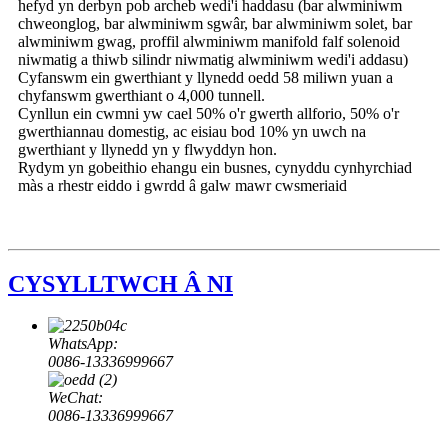
hefyd yn derbyn pob archeb wedi'i haddasu (bar alwminiwm
chweonglog, bar alwminiwm sgwâr, bar alwminiwm solet, bar
alwminiwm gwag, proffil alwminiwm manifold falf solenoid
niwmatig a thiwb silindr niwmatig alwminiwm wedi'i addasu)
Cyfanswm ein gwerthiant y llynedd oedd 58 miliwn yuan a
chyfanswm gwerthiant o 4,000 tunnell.
Cynllun ein cwmni yw cael 50% o'r gwerth allforio, 50% o'r
gwerthiannau domestig, ac eisiau bod 10% yn uwch na
gwerthiant y llynedd yn y flwyddyn hon.
Rydym yn gobeithio ehangu ein busnes, cynyddu cynhyrchiad
màs a rhestr eiddo i gwrdd â galw mawr cwsmeriaid
CYSYLLTWCH Â NI
WhatsApp:
0086-13336999667
WeChat:
0086-13336999667