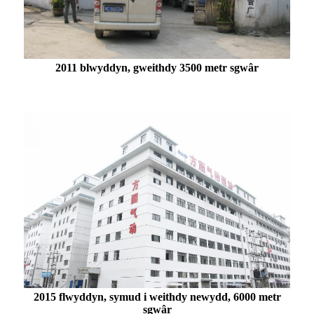
2011 blwyddyn, gweithdy 3500 metr sgwâr
2015 flwyddyn, symud i weithdy newydd, 6000 metr
sgwâr