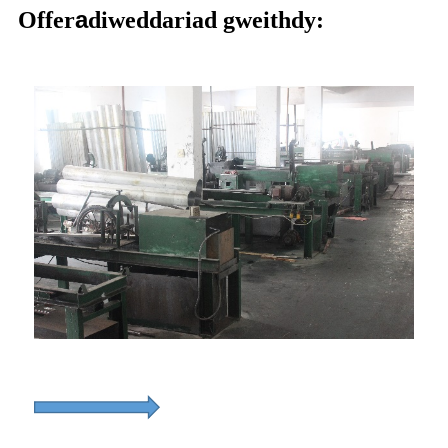
a
Offer
diweddariad gweithdy: