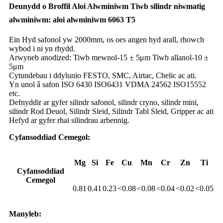
Deunydd o Broffil Aloi Alwminiwm Tiwb silindr niwmatig
alwminiwm: aloi alwminiwm 6063 T5
Ein Hyd safonol yw 2000mm, os oes angen hyd arall, rhowch
wybod i ni yn rhydd.
Arwyneb anodized: Tiwb mewnol-15 ± 5μm Tiwb allanol-10 ±
5μm
Cytundebau i ddylunio FESTO, SMC, Airtac, Chelic ac ati.
Yn unol â safon ISO 6430 ISO6431 VDMA 24562 ISO15552
etc.
Defnyddir ar gyfer silindr safonol, silindr cryno, silindr mini,
silindr Rod Deuol, Silindr Sleid, Silindr Tabl Sleid, Gripper ac ati
Hefyd ar gyfer rhai silindrau arbennig.
Cyfansoddiad Cemegol:
Mg
Si
Fe
Cu
Mn
Cr
Zn
Ti
Cyfansoddiad
Cemegol
0.81
0.41
0.23
<0.08
<0.08
<0.04
<0.02
<0.05
Manyleb: