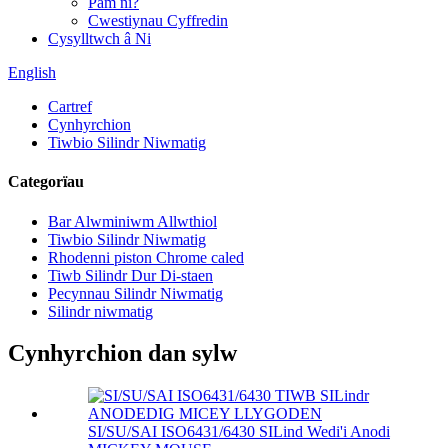
Pam ni?
Cwestiynau Cyffredin
Cysylltwch â Ni
English
Cartref
Cynhyrchion
Tiwbio Silindr Niwmatig
Categorïau
Bar Alwminiwm Allwthiol
Tiwbio Silindr Niwmatig
Rhodenni piston Chrome caled
Tiwb Silindr Dur Di-staen
Pecynnau Silindr Niwmatig
Silindr niwmatig
Cynhyrchion dan sylw
SI/SU/SAI ISO6431/6430 SILind Wedi'i Anodi