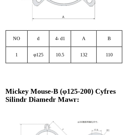
NO
d
4- d1
A
B
1
φ125
10.5
132
110
Mickey Mouse-B (φ125-200) Cyfres
Silindr Diamedr Mawr: