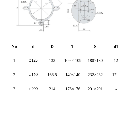
No
d
D
T
S
d
1
132
109 × 109
180×180
12
φ125
2
168.5
140×140
232×232
17.
φ160
3
214
176×176
291×291
-
φ200