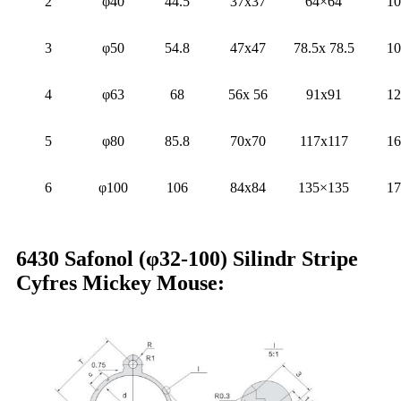
2
φ40
44.5
37x37
64×64
10
3
φ50
54.8
47x47
78.5x 78.5
10
4
φ63
68
56x 56
91x91
12
5
φ80
85.8
70x70
117x117
16
6
φ100
106
84x84
135×135
17
6430 Safonol (φ32-100) Silindr Stripe
Cyfres Mickey Mouse: