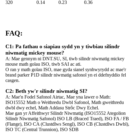
320
0.14
0.23
0.36
FAQ:
C1: Pa fathau o siapiau sydd yn y tiwbiau silindr
niwmatig mickey mouse?
A: Mae gennym ni DNT.SU, SI, tiwb silindr niwmatig mickey
mouse math golau ISO, tiwb SAI ac ati.
O ran y math golau ISO, mae gyda sianel synhwyrydd ac mae'r
brand parker P1D silindr niwmatig safonol yn ei ddefnyddio fel
casgen.
C2: Beth yw'r silindr niwmatig SI?
A: Mae'n Fodel Safonol Airtac, Mae yna lawer o Math:
ISO15552 Math o Weithredu Dwbl Safonol, Math gweithredu
dwbl dwy echel, Math Addasu Strôc Dwy Echel.
Mae gan yr Affeithwyr Silindr Niwmatig (ISO15552 Ategolion
Silindr Niwmatig Safonol) ISO LB (Braced Traed), ISO FA / FB
(Flange), ISO CA (Clustdlws Sengl), ISO CB (Clustdlws Dwbl),
ISO TC (Central Trunnion), ISO SDB