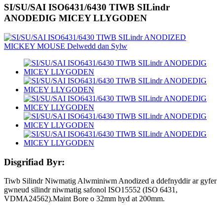
SI/SU/SAI ISO6431/6430 TIWB SILindr
ANODEDIG MICEY LLYGODEN
Disgrifiad Byr:
Tiwb Silindr Niwmatig Alwminiwm Anodized a ddefnyddir ar gyfer
gwneud silindr niwmatig safonol ISO15552 (ISO 6431,
VDMA24562).Maint Bore o 32mm hyd at 200mm.