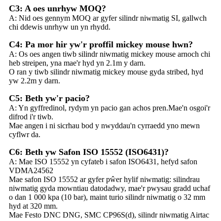
C3: A oes unrhyw MOQ?
A: Nid oes gennym MOQ ar gyfer silindr niwmatig SI, gallwch
chi ddewis unrhyw un yn rhydd.
C4: Pa mor hir yw'r proffil mickey mouse hwn?
A: Os oes angen tiwb silindr niwmatig mickey mouse arnoch chi
heb streipen, yna mae'r hyd yn 2.1m y darn.
O ran y tiwb silindr niwmatig mickey mouse gyda stribed, hyd
yw 2.2m y darn.
C5: Beth yw'r pacio?
A: Yn gyffredinol, rydym yn pacio gan achos pren.Mae'n osgoi'r
difrod i'r tiwb.
Mae angen i ni sicrhau bod y nwyddau'n cyrraedd yno mewn
cyflwr da.
C6: Beth yw Safon ISO 15552 (ISO6431)?
A: Mae ISO 15552 yn cyfateb i safon ISO6431, hefyd safon
VDMA24562
Mae safon ISO 15552 ar gyfer pŵer hylif niwmatig: silindrau
niwmatig gyda mowntiau datodadwy, mae'r pwysau gradd uchaf
o dan 1 000 kpa (10 bar), maint turio silindr niwmatig o 32 mm
hyd at 320 mm.
Mae Festo DNC DNG, SMC CP96S(d), silindr niwmatig Airtac