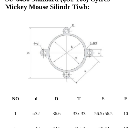
Mickey Mouse Silindr Tiwb:
NO
d
D
T
S
E
1
φ32
36.6
33x 33
56.5x56.5
10