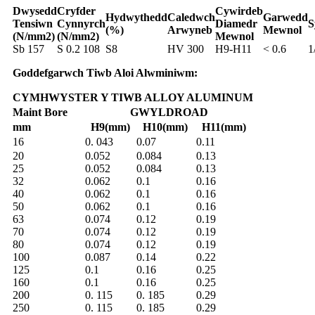
Dwysedd
Cryfder
Cywirdeb
Hydwythedd
Caledwch
Garwedd
Tensiwn
Cynnyrch
Diamedr
S
(%)
Arwyneb
Mewnol
(N/mm2)
(N/mm2)
Mewnol
Sb 157
S 0.2 108
S8
HV 300
H9-H11
< 0.6
1
Goddefgarwch Tiwb Aloi Alwminiwm:
CYMHWYSTER Y TIWB ALLOY ALUMINUM
Maint Bore
GWYLDROAD
mm
H9(mm)
H10(mm)
H11(mm)
16
0. 043
0.07
0.11
20
0.052
0.084
0.13
25
0.052
0.084
0.13
32
0.062
0.1
0.16
40
0.062
0.1
0.16
50
0.062
0.1
0.16
63
0.074
0.12
0.19
70
0.074
0.12
0.19
80
0.074
0.12
0.19
100
0.087
0.14
0.22
125
0.1
0.16
0.25
160
0.1
0.16
0.25
200
0. 115
0. 185
0.29
250
0. 115
0. 185
0.29