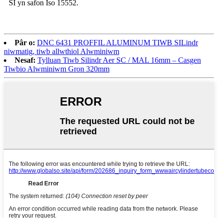
SI yn safon Iso 15552.
Pâr o:
DNC 6431 PROFFIL ALUMINUM TIWB SILindr
niwmatig, tiwb allwthiol Alwminiwm
Nesaf:
Tylluan Tiwb Silindr Aer SC / MAL 16mm – Casgen
Tiwbio Alwminiwm Gron 320mm