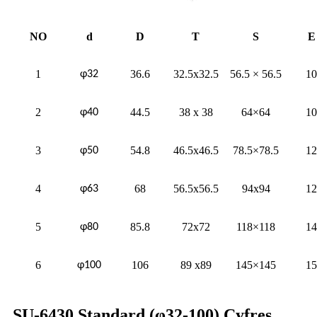
NO
d
D
T
S
E
1
36.6
32.5x32.5
56.5 × 56.5
10
φ32
2
44.5
38 x 38
64×64
10
φ40
3
54.8
46.5x46.5
78.5×78.5
12
φ50
4
68
56.5x56.5
94x94
12
φ63
5
85.8
72x72
118×118
14
φ80
6
106
89 x89
145×145
15
φ100
SU-6430 Standard (φ32-100) Cyfres