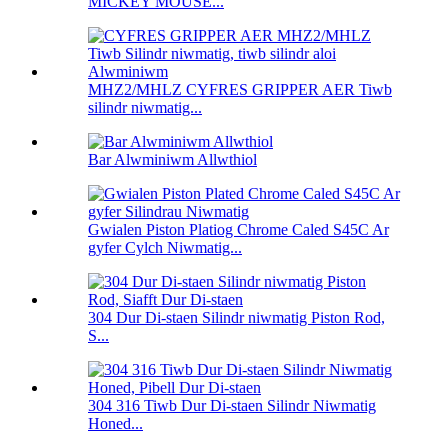
MICKEY MOUSE...
MHZ2/MHLZ CYFRES GRIPPER AER Tiwb
silindr niwmatig...
Bar Alwminiwm Allwthiol
Gwialen Piston Platiog Chrome Caled S45C Ar
gyfer Cylch Niwmatig...
304 Dur Di-staen Silindr niwmatig Piston Rod,
S...
304 316 Tiwb Dur Di-staen Silindr Niwmatig
Honed...