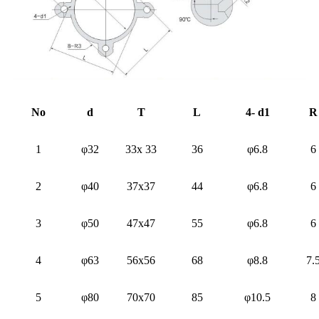
No
d
T
L
4- d1
R
1
φ32
33x 33
36
φ6.8
6
2
φ40
37x37
44
φ6.8
6
3
φ50
47x47
55
φ6.8
6
4
φ63
56x56
68
φ8.8
7.
5
φ80
70x70
85
φ10.5
8