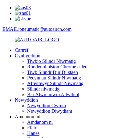
EMAIL:pneumatic@autoaircn.com
Cartref
Cynhyrchion
Tiwbio Silindr Niwmatig
Rhodenni piston Chrome caled
Tiwb Silindr Dur Di-staen
Pecynnau Silindr Niwmatig
Affeithwyr Silindr Niwmatig
Silindr niwmatig
Bar Alwminiwm Allwthiol
Newyddion
Newyddion Cwmni
Newyddion Diwydiant
Amdanom ni
Amdanom ni
Ffatri
Hanes