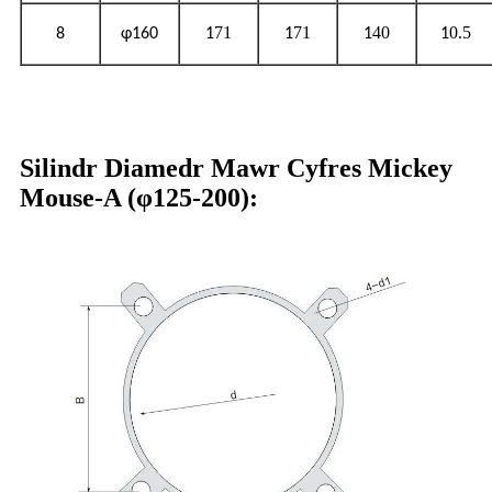
71
71
40
0.5
8
φ160
1
1
1
1
Silindr Diamedr Mawr Cyfres Mickey
Mouse-A (φ125-200):