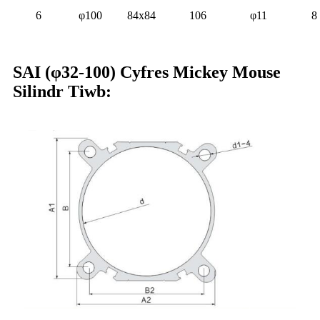
6
φ100
84x84
106
φ11
8
SAI (φ32-100) Cyfres Mickey Mouse
Silindr Tiwb: