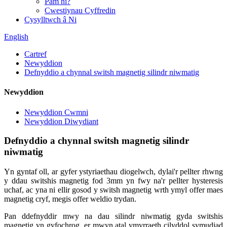
Pam ni?
Cwestiynau Cyffredin
Cysylltwch â Ni
English
Cartref
Newyddion
Defnyddio a chynnal switsh magnetig silindr niwmatig
Newyddion
Newyddion Cwmni
Newyddion Diwydiant
Defnyddio a chynnal switsh magnetig silindr
niwmatig
Yn gyntaf oll, ar gyfer ystyriaethau diogelwch, dylai'r pellter rhwng
y ddau switshis magnetig fod 3mm yn fwy na'r pellter hysteresis
uchaf, ac yna ni ellir gosod y switsh magnetig wrth ymyl offer maes
magnetig cryf, megis offer weldio trydan.
Pan ddefnyddir mwy na dau silindr niwmatig gyda switshis
magnetig yn gyfochrog, er mwyn atal ymyrraeth cilyddol symudiad