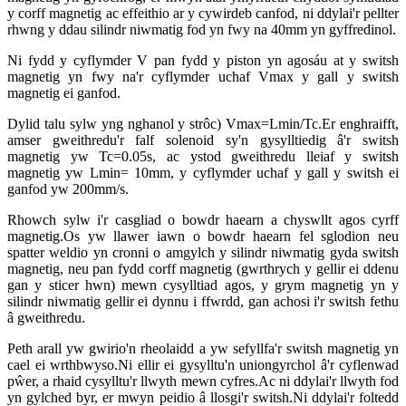
y corff magnetig ac effeithio ar y cywirdeb canfod, ni ddylai'r pellter
rhwng y ddau silindr niwmatig fod yn fwy na 40mm yn gyffredinol.
Ni fydd y cyflymder V pan fydd y piston yn agosáu at y switsh
magnetig yn fwy na'r cyflymder uchaf Vmax y gall y switsh
magnetig ei ganfod.
Dylid talu sylw yng nghanol y strôc) Vmax=Lmin/Tc.Er enghraifft,
amser gweithredu'r falf solenoid sy'n gysylltiedig â'r switsh
magnetig yw Tc=0.05s, ac ystod gweithredu lleiaf y switsh
magnetig yw Lmin= 10mm, y cyflymder uchaf y gall y switsh ei
ganfod yw 200mm/s.
Rhowch sylw i'r casgliad o bowdr haearn a chyswllt agos cyrff
magnetig.Os yw llawer iawn o bowdr haearn fel sglodion neu
spatter weldio yn cronni o amgylch y silindr niwmatig gyda switsh
magnetig, neu pan fydd corff magnetig (gwrthrych y gellir ei ddenu
gan y sticer hwn) mewn cysylltiad agos, y grym magnetig yn y
silindr niwmatig gellir ei dynnu i ffwrdd, gan achosi i'r switsh fethu
â gweithredu.
Peth arall yw gwirio'n rheolaidd a yw sefyllfa'r switsh magnetig yn
cael ei wrthbwyso.Ni ellir ei gysylltu'n uniongyrchol â'r cyflenwad
pŵer, a rhaid cysylltu'r llwyth mewn cyfres.Ac ni ddylai'r llwyth fod
yn gylched byr, er mwyn peidio â llosgi'r switsh.Ni ddylai'r foltedd