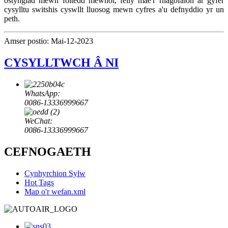
ostyngiad mewn foltedd mewnol, felly mae'r rhagofalon ar gyfer
cysylltu switshis cyswllt lluosog mewn cyfres a'u defnyddio yr un
peth.
Amser postio: Mai-12-2023
CYSYLLTWCH Â NI
WhatsApp:
0086-13336999667
WeChat:
0086-13336999667
CEFNOGAETH
Cynhyrchion Sylw
Hot Tags
Map o'r wefan.xml