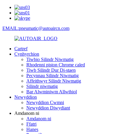
EMAIL:pneumatic@autoaircn.com
Cartref
Cynhyrchion
Tiwbio Silindr Niwmatig
Rhodenni piston Chrome caled
Tiwb Silindr Dur Di-staen
Pecynnau Silindr Niwmatig
Affeithwyr Silindr Niwmatig
Silindr niwmatig
Bar Alwminiwm Allwthiol
Newyddion
Newyddion Cwmni
Newyddion Diwydiant
Amdanom ni
Amdanom ni
Ffatri
Hanes