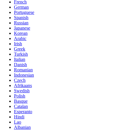
French
German
Portuguese
Spanish
Russian
Japanese
Korean
Arabic
Irish
Greek
Turkish
Italian
Danish
Romanian
Indonesian
Czech
Afrikaans
Swedish
Polish
Basque
Catalan
Esperanto
Hindi
Lao
Albanian