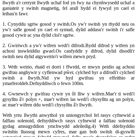
llwyth a'r cerrynt llwyth uchaf fod yn fwy na chynhwysedd uchaf a
ganiateir y switsh magnetig, fel arall bydd ei fywyd yn cael ei
leihau'n fawr.
1. Cynyddu sgriw gosod y switsh.Os yw'r switsh yn rhydd neu os
yw'r safle gosod yn cael ei symud, dylid addasu'r switsh i'r safle
gosod cywir ac yna dylid cloi'r sgriw.
2. Gwiriwch a yw'r wifren wedi'i difrodi.Bydd difrod y wifren yn
achosi inswleiddio gwael.Os canfyddir y difrod, dylid disodli'r
switsh neu dylid atgyweirio'r wifren mewn pryd.
3. Wrth weirio, rhaid ei dorri i ffwrdd, er mwyn peidio ag achosi
gwifrau anghywir y cyflenwad pŵer, cylched byr a difrodi'r cylched
switsh a llwyth.Nid yw hyd gwifrau yn effeithio ar
ymarferoldeb.Defnyddiwch o fewn 100m.
4. Gwnewch y gwifrau cywir yn ôl lliw y wifren.Mae'r ti wedi'i
gysylltu â'r polyn +, mae'r wifren las wedi'i chysylltu ag un polyn,
ac mae'r wifren ddu wedi'i chysylltu â'r llwyth.
Wrth yrru llwythi anwythol yn uniongyrchol fel rasys cyfnewid a
falfiau solenoid, defnyddiwch rasys cyfnewid a falfiau solenoid
gydag amsugyddion ymchwydd adeiledig.4) Wrth ddefnyddio
switshis lluosog mewn cyfres, mae gan bob switsh di-gyswllt