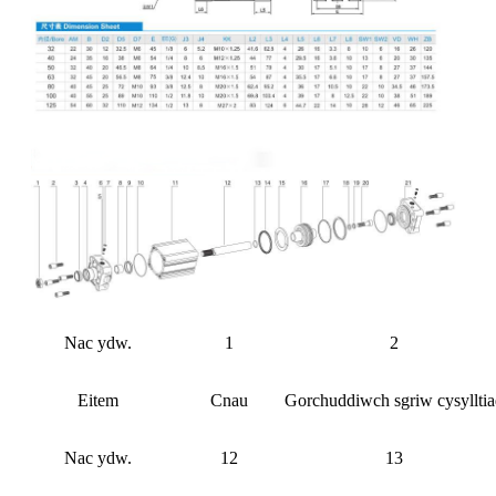
Nac ydw.
1
2
Eitem
Cnau
Gorchuddiwch sgriw cysyllti
Nac ydw.
12
13