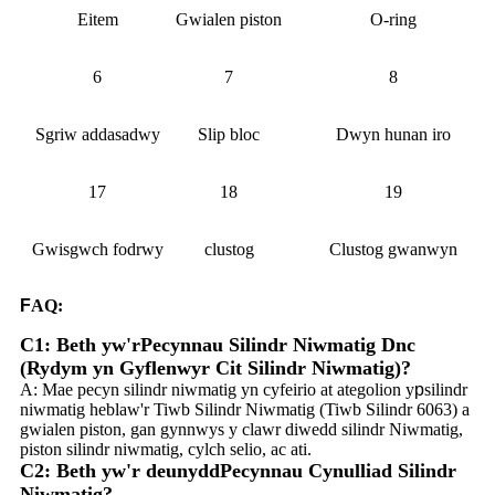
Eitem
Gwialen piston
O-ring
6
7
8
Sgriw addasadwy
Slip bloc
Dwyn hunan iro
17
18
19
Gwisgwch fodrwy
clustog
Clustog gwanwyn
F
AQ:
C1: Beth yw'r
Pecynnau Silindr Niwmatig Dnc
(Rydym yn Gyflenwyr Cit Silindr Niwmatig)
?
A: Mae pecyn silindr niwmatig yn cyfeirio at ategolion y
p
silindr
niwmatig heblaw'r Tiwb Silindr Niwmatig (Tiwb Silindr 6063) a
gwialen piston, gan gynnwys y clawr diwedd silindr Niwmatig,
piston silindr niwmatig, cylch selio, ac ati.
C2: Beth yw'r deunydd
Pecynnau Cynulliad Silindr
Niwmatig
?