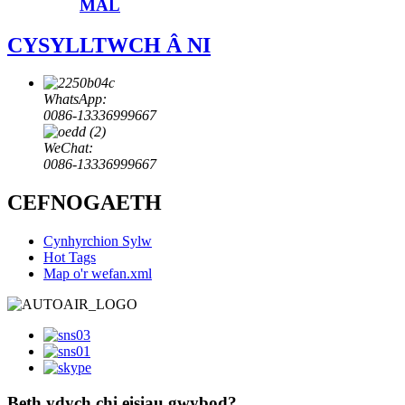
MAL
CYSYLLTWCH Â NI
WhatsApp:
0086-13336999667
WeChat:
0086-13336999667
CEFNOGAETH
Cynhyrchion Sylw
Hot Tags
Map o'r wefan.xml
Beth ydych chi eisiau gwybod?