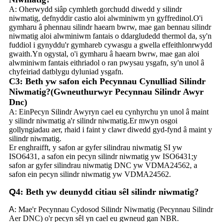
A: Oherwydd siâp cymhleth gorchudd diwedd y silindr
niwmatig, defnyddir castio aloi alwminiwm yn gyffredinol.O'i
gymharu â phennau silindr haearn bwrw, mae gan bennau silindr
niwmatig aloi alwminiwm fantais o ddargludedd thermol da, sy'n
fuddiol i gynyddu'r gymhareb cywasgu a gwella effeithlonrwydd
gwaith.Yn ogystal, o'i gymharu â haearn bwrw, mae gan aloi
alwminiwm fantais eithriadol o ran pwysau ysgafn, sy'n unol â
chyfeiriad datblygu dyluniad ysgafn.
C3: Beth yw safon eich Pecynnau Cynulliad Silindr
Niwmatig?(Gwneuthurwyr Pecynnau Silindr Awyr
Dnc)
A: Ein
Pecyn Silindr Awyr
yn cael eu cynhyrchu yn unol â maint
y silindr niwmatig a'r silindr niwmatig.Er mwyn osgoi
gollyngiadau aer, rhaid i faint y clawr diwedd gyd-fynd â maint y
silindr niwmatig.
Er enghraifft, y safon ar gyfer silindrau niwmatig SI yw
ISO6431, a safon ein pecyn silindr niwmatig yw ISO6431;y
safon ar gyfer silindrau niwmatig DNC yw VDMA24562, a
safon ein pecyn silindr niwmatig yw VDMA24562.
Q
4: Beth yw deunydd citiau sêl silindr niwmatig?
A
: Mae'r Pecynnau Cydosod Silindr Niwmatig (Pecynnau Silindr
Aer DNC) o'r pecyn sêl yn cael eu gwneud gan NBR.