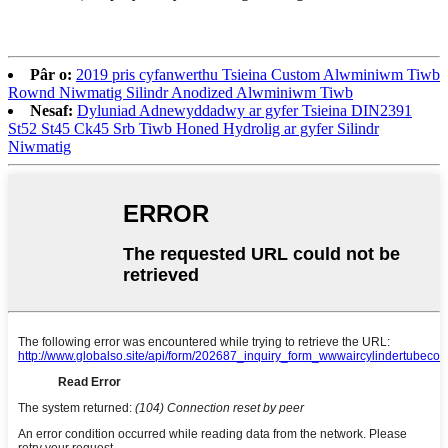
Pâr o:
2019 pris cyfanwerthu Tsieina Custom Alwminiwm Tiwb
Rownd Niwmatig Silindr Anodized Alwminiwm Tiwb
Nesaf:
Dyluniad Adnewyddadwy ar gyfer Tsieina DIN2391
St52 St45 Ck45 Srb Tiwb Honed Hydrolig ar gyfer Silindr
Niwmatig