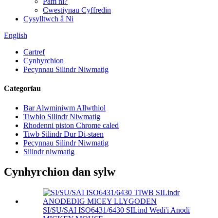
Pam ni?
Cwestiynau Cyffredin
Cysylltwch â Ni
English
Cartref
Cynhyrchion
Pecynnau Silindr Niwmatig
Categorïau
Bar Alwminiwm Allwthiol
Tiwbio Silindr Niwmatig
Rhodenni piston Chrome caled
Tiwb Silindr Dur Di-staen
Pecynnau Silindr Niwmatig
Silindr niwmatig
Cynhyrchion dan sylw
SI/SU/SAI ISO6431/6430 SILind Wedi'i Anodi