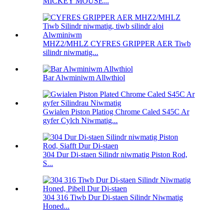
MICKEY MOUSE...
MHZ2/MHLZ CYFRES GRIPPER AER Tiwb
silindr niwmatig...
Bar Alwminiwm Allwthiol
Gwialen Piston Platiog Chrome Caled S45C Ar
gyfer Cylch Niwmatig...
304 Dur Di-staen Silindr niwmatig Piston Rod,
S...
304 316 Tiwb Dur Di-staen Silindr Niwmatig
Honed...