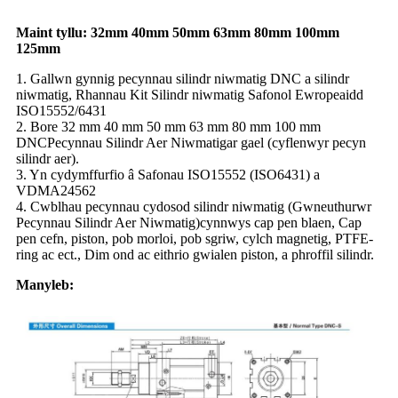
Maint tyllu: 32mm 40mm 50mm 63mm 80mm 100mm
125mm
1. Gallwn gynnig pecynnau silindr niwmatig DNC a silindr
niwmatig, Rhannau Kit Silindr niwmatig Safonol Ewropeaidd
ISO15552/6431
2. Bore 32 mm 40 mm 50 mm 63 mm 80 mm 100 mm
DNC
Pecynnau Silindr Aer Niwmatig
ar gael (cyflenwyr pecyn
silindr aer).
3. Yn cydymffurfio â Safonau ISO15552 (ISO6431) a
VDMA24562
4. Cwblhau pecynnau cydosod silindr niwmatig (Gwneuthurwr
Pecynnau Silindr Aer Niwmatig
)
cynnwys cap pen blaen, Cap
pen cefn, piston, pob morloi, pob sgriw, cylch magnetig, PTFE-
ring ac ect., Dim ond ac eithrio gwialen piston, a phroffil silindr.
Manyleb: