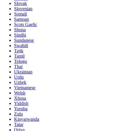
Slovak
Slovenian
Somali
Samoan
Scots Gaelic
Shona
Sindhi
Sundanese
Swahili
Tajik
Tamil
Telugu
Thai
Ukrainian
Urdu
Uzbek
Vietnamese
Welsh
Xhosa
Yiddish
Yoruba
Zulu
Kinyarwanda
Tatar
Oriya