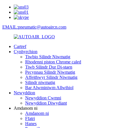
EMAIL:pneumatic@autoaircn.com
Cartref
Cynhyrchion
Tiwbio Silindr Niwmatig
Rhodenni piston Chrome caled
Tiwb Silindr Dur Di-staen
Pecynnau Silindr Niwmatig
Affeithwyr Silindr Niwmatig
Silindr niwmatig
Bar Alwminiwm Allwthiol
Newyddion
Newyddion Cwmni
Newyddion Diwydiant
Amdanom ni
Amdanom ni
Ffatri
Hanes