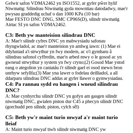
Gelwir safon VDMA2462 yn ISO1552, ar gyfer pŵer hylif
Niwmatig: Silindrau Niwmatig gyda mowntiau datodadwy, mae'r
pwysau graddedig uchaf o dan 1000 KPa (10 bar)
Mae FESTO DNC DNG, SMC CP96S(D), silindr niwmatig
Airtac SI yn safon VDMA2462.
C3: Beth yw manteision silindrau DNC
A: Mae'r silindr cyfres DNC yn mabwysiadu safonau
rhyngwladol, ac mae'r manteision yn amlwg iawn: (1) Mae ei
ddyluniad a'i strwythur yn fwy modern, ac o'i gymharu â
silindrau safonol cyffredin, mae'n arbed mwy o le gosod ac yn
gwneud strwythur y system yn fwy cryno;(2) Gosod Mae ystod
eang o ategolion yn caniatáu i'r silindr gael ei osod mewn bron
unrhyw sefyllfa;(3) Mae yna lawer o fodelau deilliadol, a all
ddarparu silindrau DNC addas ar gyfer llawer o gymwysiadau.
C4: Pa rannau sydd eu hangen i wneud silindrau
DNC?
A: Mae cynhyrchu silindr DNC yn gofyn am gasgen silindr
niwmatig DNC, gwialen piston dur C45 a phecyn silindr DNC
(gorchudd pen silindr, piston, cylch sêl)
C5: Beth yw'r maint turio mwyaf a'r maint turio
lleiaf
A: Maint turio mwyaf tiwb silindr niwmatig DNC yw