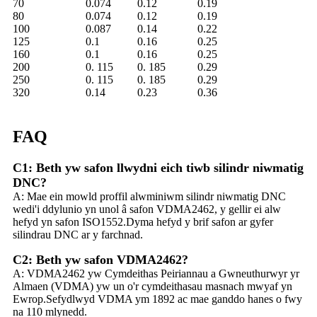
70
0.074
0.12
0.19
80
0.074
0.12
0.19
100
0.087
0.14
0.22
125
0.1
0.16
0.25
160
0.1
0.16
0.25
200
0. 115
0. 185
0.29
250
0. 115
0. 185
0.29
320
0.14
0.23
0.36
FAQ
C1: Beth yw safon llwydni eich tiwb silindr niwmatig
DNC?
A: Mae ein mowld proffil alwminiwm silindr niwmatig DNC
wedi'i ddylunio yn unol â safon VDMA2462, y gellir ei alw
hefyd yn safon ISO1552.Dyma hefyd y brif safon ar gyfer
silindrau DNC ar y farchnad.
C2: Beth yw safon VDMA2462?
A: VDMA2462 yw Cymdeithas Peiriannau a Gwneuthurwyr yr
Almaen (VDMA) yw un o'r cymdeithasau masnach mwyaf yn
Ewrop.Sefydlwyd VDMA ym 1892 ac mae ganddo hanes o fwy
na 110 mlynedd.