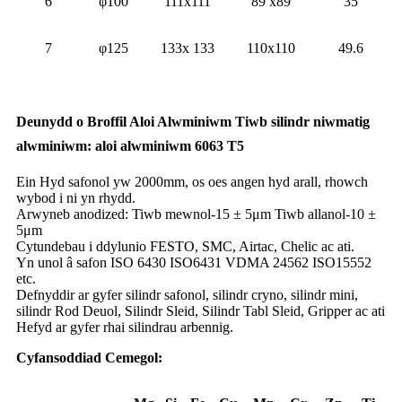
6
φ100
111x111
89 x89
35
7
φ125
133x 133
110x110
49.6
Deunydd o Broffil Aloi Alwminiwm Tiwb silindr niwmatig
alwminiwm: aloi alwminiwm 6063 T5
Ein Hyd safonol yw 2000mm, os oes angen hyd arall, rhowch
wybod i ni yn rhydd.
Arwyneb anodized: Tiwb mewnol-15 ± 5μm Tiwb allanol-10 ±
5μm
Cytundebau i ddylunio FESTO, SMC, Airtac, Chelic ac ati.
Yn unol â safon ISO 6430 ISO6431 VDMA 24562 ISO15552
etc.
Defnyddir ar gyfer silindr safonol, silindr cryno, silindr mini,
silindr Rod Deuol, Silindr Sleid, Silindr Tabl Sleid, Gripper ac ati
Hefyd ar gyfer rhai silindrau arbennig.
Cyfansoddiad Cemegol: