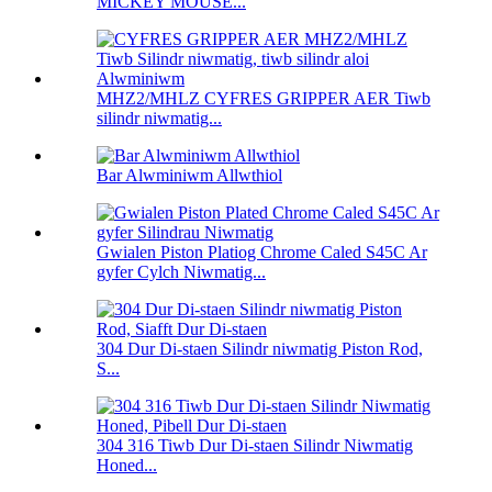
MICKEY MOUSE...
MHZ2/MHLZ CYFRES GRIPPER AER Tiwb
silindr niwmatig...
Bar Alwminiwm Allwthiol
Gwialen Piston Platiog Chrome Caled S45C Ar
gyfer Cylch Niwmatig...
304 Dur Di-staen Silindr niwmatig Piston Rod,
S...
304 316 Tiwb Dur Di-staen Silindr Niwmatig
Honed...