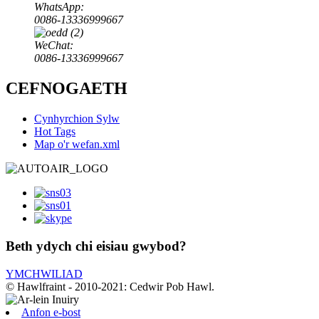
WhatsApp:
0086-13336999667
WeChat:
0086-13336999667
CEFNOGAETH
Cynhyrchion Sylw
Hot Tags
Map o'r wefan.xml
Beth ydych chi eisiau gwybod?
YMCHWILIAD
© Hawlfraint - 2010-2021: Cedwir Pob Hawl.
Anfon e-bost