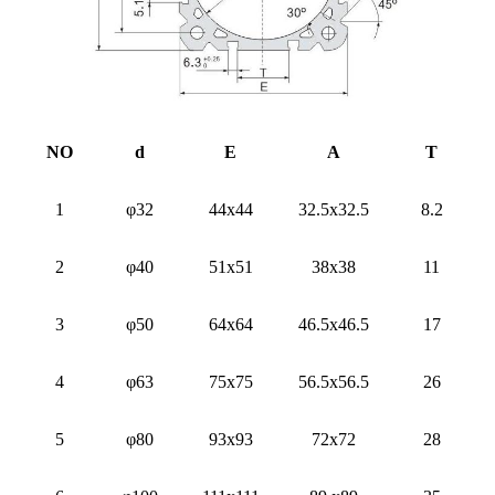
NO
d
E
A
T
1
φ32
44x44
32.5x32.5
8.2
2
φ40
51x51
38x38
11
3
φ50
64x64
46.5x46.5
17
4
φ63
75x75
56.5x56.5
26
5
φ80
93x93
72x72
28