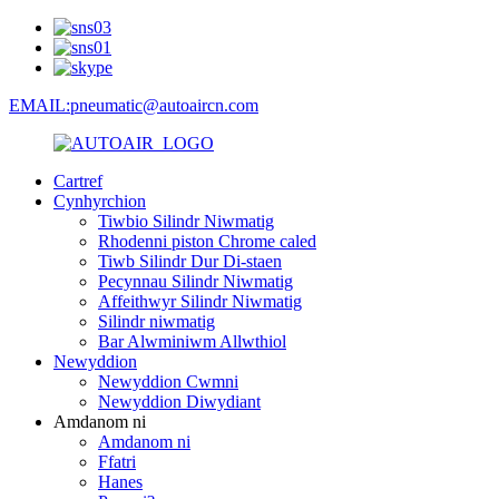
EMAIL:pneumatic@autoaircn.com
Cartref
Cynhyrchion
Tiwbio Silindr Niwmatig
Rhodenni piston Chrome caled
Tiwb Silindr Dur Di-staen
Pecynnau Silindr Niwmatig
Affeithwyr Silindr Niwmatig
Silindr niwmatig
Bar Alwminiwm Allwthiol
Newyddion
Newyddion Cwmni
Newyddion Diwydiant
Amdanom ni
Amdanom ni
Ffatri
Hanes