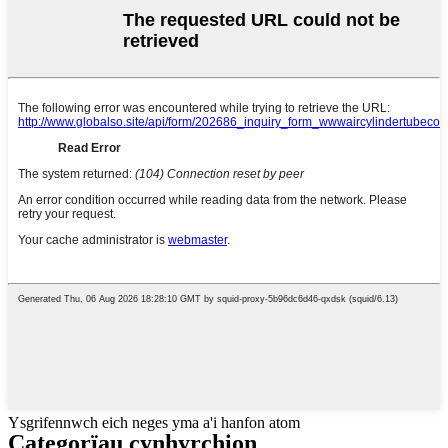
Ysgrifennwch eich neges yma a'i hanfon atom
Categorïau cynhyrchion