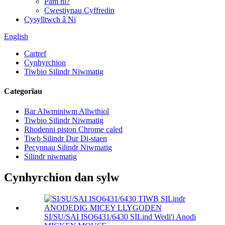
Pam ni?
Cwestiynau Cyffredin
Cysylltwch â Ni
English
Cartref
Cynhyrchion
Tiwbio Silindr Niwmatig
Categorïau
Bar Alwminiwm Allwthiol
Tiwbio Silindr Niwmatig
Rhodenni piston Chrome caled
Tiwb Silindr Dur Di-staen
Pecynnau Silindr Niwmatig
Silindr niwmatig
Cynhyrchion dan sylw
SI/SU/SAI ISO6431/6430 SILind Wedi'i Anodi