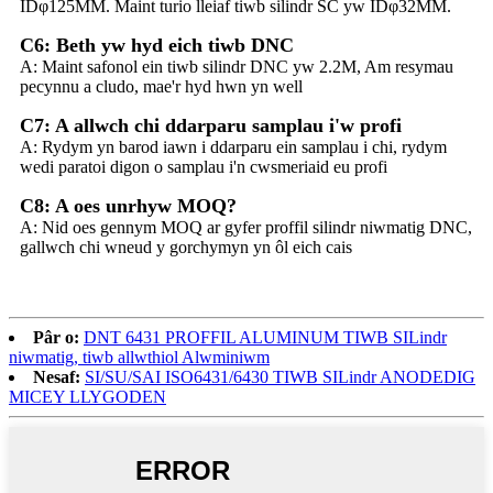
IDφ125MM. Maint turio lleiaf tiwb silindr SC yw IDφ32MM.
C6: Beth yw hyd eich tiwb DNC
A: Maint safonol ein tiwb silindr DNC yw 2.2M, Am resymau
pecynnu a cludo, mae'r hyd hwn yn well
C7: A allwch chi ddarparu samplau i'w profi
A: Rydym yn barod iawn i ddarparu ein samplau i chi, rydym
wedi paratoi digon o samplau i'n cwsmeriaid eu profi
C8: A oes unrhyw MOQ?
A: Nid oes gennym MOQ ar gyfer proffil silindr niwmatig DNC,
gallwch chi wneud y gorchymyn yn ôl eich cais
Pâr o:
DNT 6431 PROFFIL ALUMINUM TIWB SILindr
niwmatig, tiwb allwthiol Alwminiwm
Nesaf:
SI/SU/SAI ISO6431/6430 TIWB SILindr ANODEDIG
MICEY LLYGODEN