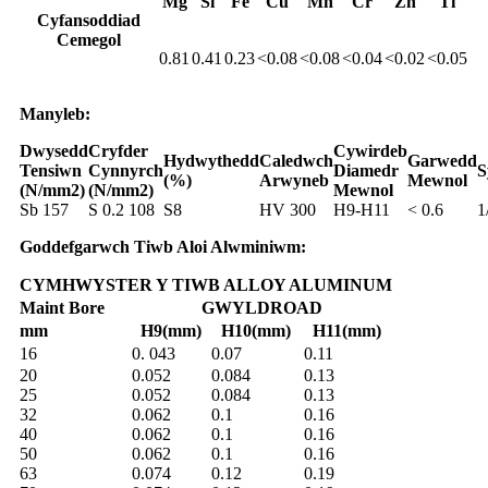
Mg
Si
Fe
Cu
Mn
Cr
Zn
Ti
Cyfansoddiad
Cemegol
0.81
0.41
0.23
<0.08
<0.08
<0.04
<0.02
<0.05
Manyleb:
Dwysedd
Cryfder
Cywirdeb
Hydwythedd
Caledwch
Garwedd
Tensiwn
Cynnyrch
Diamedr
S
(%)
Arwyneb
Mewnol
(N/mm2)
(N/mm2)
Mewnol
Sb 157
S 0.2 108
S8
HV 300
H9-H11
< 0.6
1
Goddefgarwch Tiwb Aloi Alwminiwm:
CYMHWYSTER Y TIWB ALLOY ALUMINUM
Maint Bore
GWYLDROAD
mm
H9(mm)
H10(mm)
H11(mm)
16
0. 043
0.07
0.11
20
0.052
0.084
0.13
25
0.052
0.084
0.13
32
0.062
0.1
0.16
40
0.062
0.1
0.16
50
0.062
0.1
0.16
63
0.074
0.12
0.19