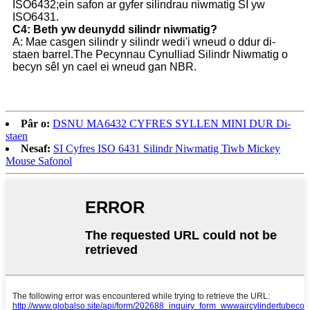
ISO6432;ein safon ar gyfer silindrau niwmatig SI yw
ISO6431.
C4: Beth yw deunydd silindr niwmatig?
A: Mae casgen silindr y silindr wedi'i wneud o ddur di-
staen barrel.The Pecynnau Cynulliad Silindr Niwmatig o
becyn sêl yn cael ei wneud gan NBR.
Pâr o:
DSNU MA6432 CYFRES SYLLEN MINI DUR Di-
staen
Nesaf:
SI Cyfres ISO 6431 Silindr Niwmatig Tiwb Mickey
Mouse Safonol