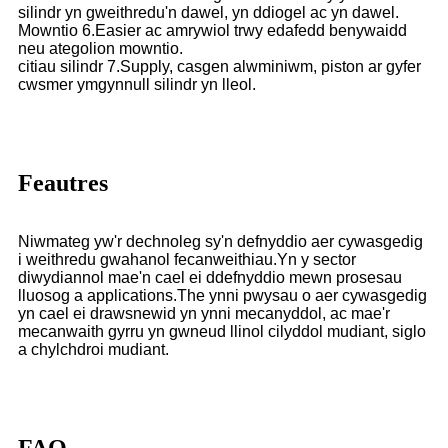
silindr yn gweithredu'n dawel, yn ddiogel ac yn dawel.
Mowntio 6.Easier ac amrywiol trwy edafedd benywaidd
neu ategolion mowntio.
citiau silindr 7.Supply, casgen alwminiwm, piston ar gyfer
cwsmer ymgynnull silindr yn lleol.
Feautres
Niwmateg yw'r dechnoleg sy'n defnyddio aer cywasgedig
i weithredu gwahanol fecanweithiau.Yn y sector
diwydiannol mae'n cael ei ddefnyddio mewn prosesau
lluosog a applications.The ynni pwysau o aer cywasgedig
yn cael ei drawsnewid yn ynni mecanyddol, ac mae'r
mecanwaith gyrru yn gwneud llinol cilyddol mudiant, siglo
a chylchdroi mudiant.
FAQ