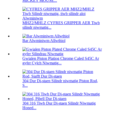
MICKEY MOUSE...
MHZ2/MHLZ CYFRES GRIPPER AER Tiwb
silindr niwmatig...
Bar Alwminiwm Allwthiol
Gwialen Piston Platiog Chrome Caled S45C Ar
gyfer Cylch Niwmatig...
304 Dur Di-staen Silindr niwmatig Piston Rod,
S...
304 316 Tiwb Dur Di-staen Silindr Niwmatig
Honed...