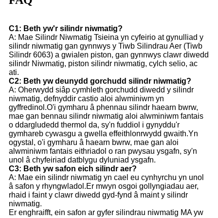
C1: Beth yw'r silindr niwmatig?
A: Mae Silindr Niwmatig Tsieina yn cyfeirio at gynulliad y
silindr niwmatig gan gynnwys y Tiwb Silindrau Aer (Tiwb
Silindr 6063) a gwialen piston, gan gynnwys clawr diwedd
silindr Niwmatig, piston silindr niwmatig, cylch selio, ac
ati.
C2: Beth yw deunydd gorchudd silindr niwmatig?
A: Oherwydd siâp cymhleth gorchudd diwedd y silindr
niwmatig, defnyddir castio aloi alwminiwm yn
gyffredinol.O'i gymharu â phennau silindr haearn bwrw,
mae gan bennau silindr niwmatig aloi alwminiwm fantais
o ddargludedd thermol da, sy'n fuddiol i gynyddu'r
gymhareb cywasgu a gwella effeithlonrwydd gwaith.Yn
ogystal, o'i gymharu â haearn bwrw, mae gan aloi
alwminiwm fantais eithriadol o ran pwysau ysgafn, sy'n
unol â chyfeiriad datblygu dyluniad ysgafn.
C3: Beth yw safon eich silindr aer?
A: Mae ein silindr niwmatig yn cael eu cynhyrchu yn unol
â safon y rhyngwladol.Er mwyn osgoi gollyngiadau aer,
rhaid i faint y clawr diwedd gyd-fynd â maint y silindr
niwmatig.
Er enghraifft, ein safon ar gyfer silindrau niwmatig MA yw