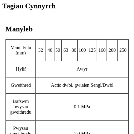
Tagiau Cynnyrch
Manyleb
Maint tyllu
32
40
50
63
80
100
125
160
200
250
(mm)
Hylif
Awyr
Gweithred
Actio dwbl, gwialen Sengl/Dwbl
Isafswm
pwysau
0.1 MPa
gweithredu
Pwysau
gweithredu
1.0 MPa