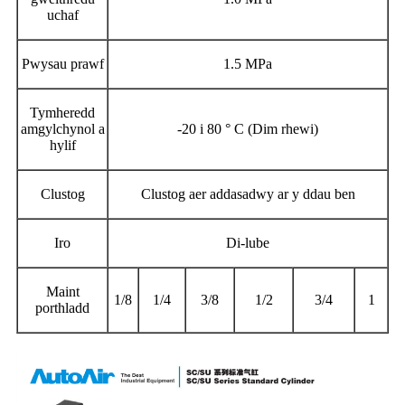
uchaf
Pwysau prawf
1.5 MPa
Tymheredd
amgylchynol a
-20 i 80 ° C (Dim rhewi)
hylif
Clustog
Clustog aer addasadwy ar y ddau ben
Iro
Di-lube
Maint
1/8
1/4
3/8
1/2
3/4
1
porthladd