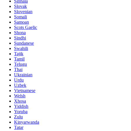
Sinhala
Slovak
Slovenian
Somali
Samoan
Scots Gaelic
Shona
Sindhi
Sundanese
Swahili
Tajik
Tamil
Telugu
Thai
Ukrainian
Urdu
Uzbek
Vietnamese
Welsh
Xhosa
Yiddish
Yoruba
Zulu
Kinyarwanda
Tatar