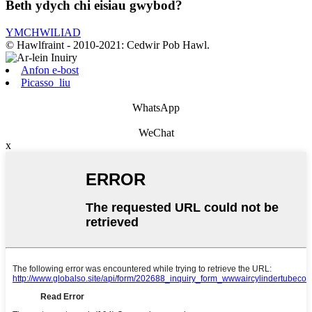
Beth ydych chi eisiau gwybod?
YMCHWILIAD
© Hawlfraint - 2010-2021: Cedwir Pob Hawl.
Anfon e-bost
Picasso_liu
WhatsApp
WeChat
x