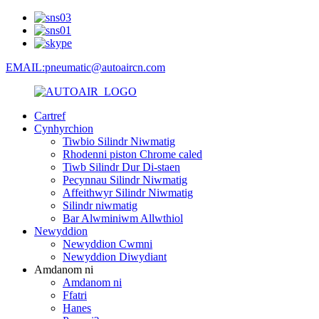
EMAIL:pneumatic@autoaircn.com
Cartref
Cynhyrchion
Tiwbio Silindr Niwmatig
Rhodenni piston Chrome caled
Tiwb Silindr Dur Di-staen
Pecynnau Silindr Niwmatig
Affeithwyr Silindr Niwmatig
Silindr niwmatig
Bar Alwminiwm Allwthiol
Newyddion
Newyddion Cwmni
Newyddion Diwydiant
Amdanom ni
Amdanom ni
Ffatri
Hanes