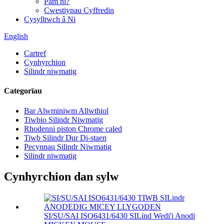
Pam ni?
Cwestiynau Cyffredin
Cysylltwch â Ni
English
Cartref
Cynhyrchion
Silindr niwmatig
Categorïau
Bar Alwminiwm Allwthiol
Tiwbio Silindr Niwmatig
Rhodenni piston Chrome caled
Tiwb Silindr Dur Di-staen
Pecynnau Silindr Niwmatig
Silindr niwmatig
Cynhyrchion dan sylw
SI/SU/SAI ISO6431/6430 SILind Wedi'i Anodi