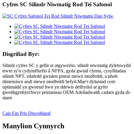
Cyfres SC Silindr Niwmatig Rod Tei Safonol
Disgrifiad Byr:
Silindr cyfres SC y gellir ei atgyweirio, silindr niwmatig dyletswydd
trwm sy'n cydymffurfio â NFPA, gyda gwiail clymu, cysylltiadau
silindr NPT, edafedd gwialen piston mewn modfeddi, a phob
dimensiwn arall mewn modfeddi hefyd.Mae'r dyluniad cost-
optimaidd yn gwneud hwn yn ddewis delfrydol ar gyfer
gweithgynhyrchwyr peiriannau OEM.Adeiladwaith cadarn gyda di-
staen
Cais Ein Pris Diweddaraf
Manylion Cynnyrch