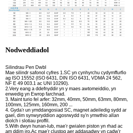
Nodweddiadol
Silindrau Pen Dwbl
Mae silindr safonol cyfres 1.SC yn cynhyrchu cydymffurfio
ag ISO 15552 (ISO 6431, DIN ISO 6431, VDMA 24 562,
NF E 49 003.1 ac UNI 10290).
2.Very eang a ddefnyddir yn y maes awtomeiddio, yn
enwedig yn Ewrop farchnad.
3. Maint turio fel arfer: 32mm, 40mm, 50mm, 63mm, 80mm,
100mm, 125mm, 160mm, 200 ...
4. Gyda'r un ymddangosiad SC, magnet adeiledig sydd ar
gael, dim synwyryddion agosrwydd sy'n ymwthio allan
diolch i slotiau proffil.
5.With dwyn hunan-lub, mae'r gwialen piston yn rhad ac
am ddim iro.Ac mae'r clustog aer addasadwy yn cadw'r