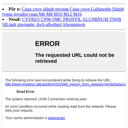
Pâr o:
Cnau crwn silindr niwmat Cnau crwn Galfanedig Silindr
tynnu gwialen cnau M6 M8 M10 M12 M16
Nesaf:
CYFRES CP96 SMC PROFFIL ALUMINUM TIWB
SILindr niwmatig, tiwb allwthiol Alwminiwm