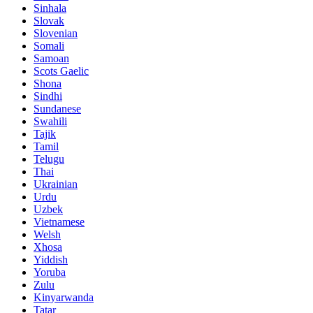
Sinhala
Slovak
Slovenian
Somali
Samoan
Scots Gaelic
Shona
Sindhi
Sundanese
Swahili
Tajik
Tamil
Telugu
Thai
Ukrainian
Urdu
Uzbek
Vietnamese
Welsh
Xhosa
Yiddish
Yoruba
Zulu
Kinyarwanda
Tatar