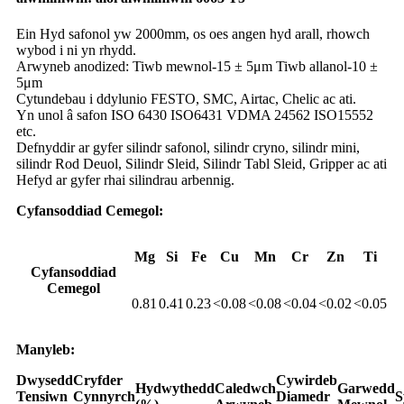
Ein Hyd safonol yw 2000mm, os oes angen hyd arall, rhowch
wybod i ni yn rhydd.
Arwyneb anodized: Tiwb mewnol-15 ± 5μm Tiwb allanol-10 ±
5μm
Cytundebau i ddylunio FESTO, SMC, Airtac, Chelic ac ati.
Yn unol â safon ISO 6430 ISO6431 VDMA 24562 ISO15552
etc.
Defnyddir ar gyfer silindr safonol, silindr cryno, silindr mini,
silindr Rod Deuol, Silindr Sleid, Silindr Tabl Sleid, Gripper ac ati
Hefyd ar gyfer rhai silindrau arbennig.
Cyfansoddiad Cemegol:
Mg
Si
Fe
Cu
Mn
Cr
Zn
Ti
Cyfansoddiad
Cemegol
0.81
0.41
0.23
<0.08
<0.08
<0.04
<0.02
<0.05
Manyleb:
Dwysedd
Cryfder
Cywirdeb
Hydwythedd
Caledwch
Garwedd
Tensiwn
Cynnyrch
Diamedr
S