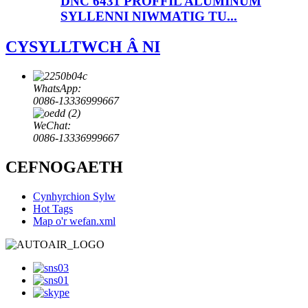
DNC 6431 PROFFIL ALUMINUM
SYLLENNI NIWMATIG TU...
CYSYLLTWCH Â NI
WhatsApp:
0086-13336999667
WeChat:
0086-13336999667
CEFNOGAETH
Cynhyrchion Sylw
Hot Tags
Map o'r wefan.xml