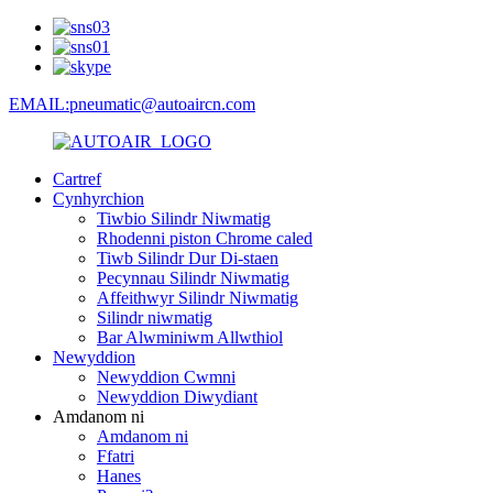
EMAIL:pneumatic@autoaircn.com
Cartref
Cynhyrchion
Tiwbio Silindr Niwmatig
Rhodenni piston Chrome caled
Tiwb Silindr Dur Di-staen
Pecynnau Silindr Niwmatig
Affeithwyr Silindr Niwmatig
Silindr niwmatig
Bar Alwminiwm Allwthiol
Newyddion
Newyddion Cwmni
Newyddion Diwydiant
Amdanom ni
Amdanom ni
Ffatri
Hanes