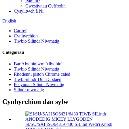
Pam ni?
Cwestiynau Cyffredin
Cysylltwch â Ni
English
Cartref
Cynhyrchion
Tiwbio Silindr Niwmatig
Categorïau
Bar Alwminiwm Allwthiol
Tiwbio Silindr Niwmatig
Rhodenni piston Chrome caled
Tiwb Silindr Dur Di-staen
Pecynnau Silindr Niwmatig
Silindr niwmatig
Cynhyrchion dan sylw
SI/SU/SAI ISO6431/6430 SILind Wedi'i Anodi