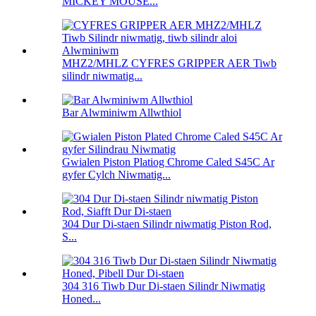
MICKEY MOUSE...
MHZ2/MHLZ CYFRES GRIPPER AER Tiwb
silindr niwmatig...
Bar Alwminiwm Allwthiol
Gwialen Piston Platiog Chrome Caled S45C Ar
gyfer Cylch Niwmatig...
304 Dur Di-staen Silindr niwmatig Piston Rod,
S...
304 316 Tiwb Dur Di-staen Silindr Niwmatig
Honed...