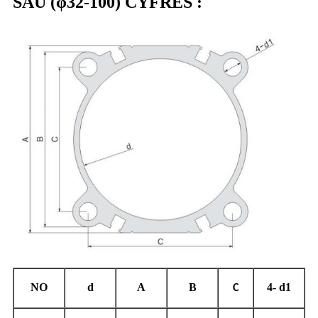
SAU (φ32-100) CYFRES :
NO
d
A
B
4- d1
C