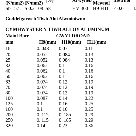
(%)
Arwyneb
Mewnol
(N/mm2)
(N/mm2)
Mewnol
Sb 157
S 0.2 108
S8
HV 300
H9-H11
< 0.6
1
Goddefgarwch Tiwb Aloi Alwminiwm:
CYMHWYSTER Y TIWB ALLOY ALUMINUM
Maint Bore
GWYLDROAD
mm
H9(mm)
H10(mm)
H11(mm)
16
0. 043
0.07
0.11
20
0.052
0.084
0.13
25
0.052
0.084
0.13
32
0.062
0.1
0.16
40
0.062
0.1
0.16
50
0.062
0.1
0.16
63
0.074
0.12
0.19
70
0.074
0.12
0.19
80
0.074
0.12
0.19
100
0.087
0.14
0.22
125
0.1
0.16
0.25
160
0.1
0.16
0.25
200
0. 115
0. 185
0.29
250
0. 115
0. 185
0.29
320
0.14
0.23
0.36