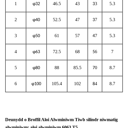
1
46.5
43
3
5.3
φ32
3
2
52.5
47
7
5.3
φ40
3
3
61
57
7
5.3
φ50
4
4
72.5
68
6
7
φ63
5
5
88
85.5
0
8.7
φ80
7
6
105.4
102
4
8.7
φ100
8
Deunydd o Broffil Aloi Alwminiwm Tiwb silindr niwmatig
alwminiwm: aloi alwminiwm 6063 T5